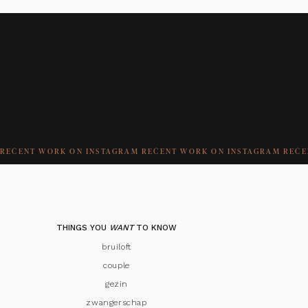
RECENT WORK ON INSTAGRAM RECENT WORK ON INSTAGRAM RE
THINGS YOU
WANT
TO KNOW
bruiloft
couple
gezin
zwangerschap