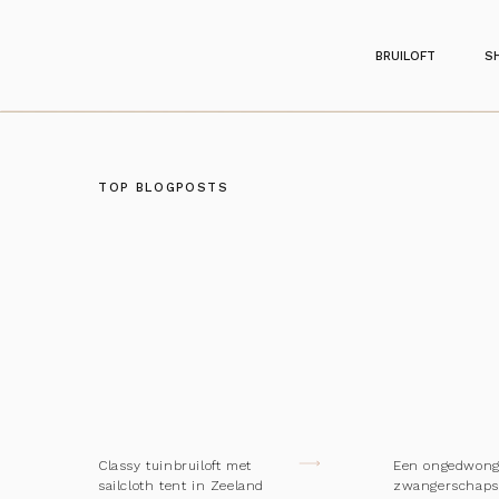
BRUILOFT
S
TOP BLOGPOSTS
Classy tuinbruiloft met
Een ongedwon
sailcloth tent in Zeeland
zwangerschaps